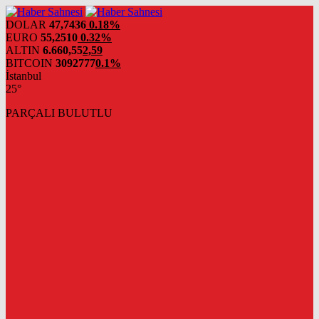
DOLAR
47,7436
0.18%
EURO
55,2510
0.32%
ALTIN
6.660,55
2,59
BITCOIN
3092777
0.1%
İstanbul
25°
PARÇALI BULUTLU