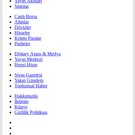
Yayın Akışları
Sinema
Canlı Borsa
Altınlar
Dövizler
Hisseler
Kripto Paralar
Pariteler
Dijitary Ajans & Medya
Yayın Merkezi
Hepsi Hisse
Sivas Gazetesi
Yakın Gündem
Toplumsal Haber
Hakkımızda
İletişim
Künye
Gizlilik Politikası