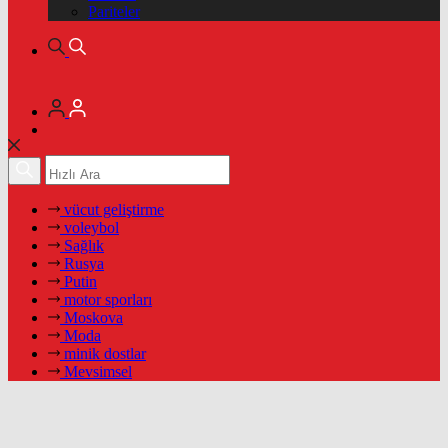
Pariteler
vücut geliştirme
voleybol
Sağlık
Rusya
Putin
motor sporları
Moskova
Moda
minik dostlar
Mevsimsel