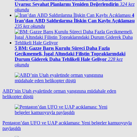
Uyarısı: Seyahat Planlarını Yeniden Değerlendirin
324 kez
okundu
4
İran’dan ABD Saldırılarına İlişkin Can Kaybı Açıklaması
235 kez okundu
5
BM: Gazze Barış Kurulu Süreci Daha Fazla
Gecikmemeli, İşgal Altındaki Filistin Topraklarındaki
Durum Giderek Daha Tehlikeli Hale Geliyor
228 kez
okundu
ABD’nin Utah eyaletinde orman yangınına müdahale eden
helikopter düştü
Pentagon’dan UFO ve UAP açıklaması: Yeni belgeler kamuoyuyla
paylaşıldı