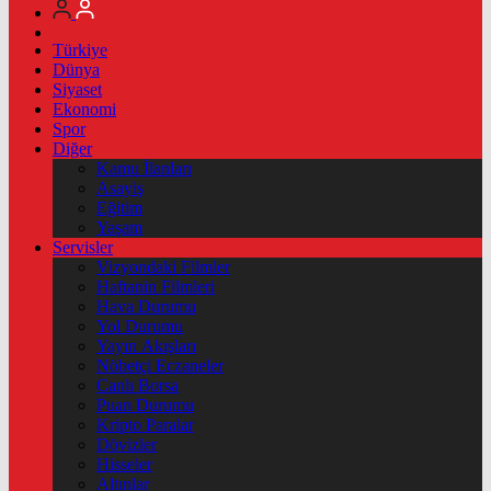
Türkiye
Dünya
Siyaset
Ekonomi
Spor
Diğer
Kamu İlanları
Asayiş
Eğitim
Yaşam
Servisler
Vizyondaki Filmler
Haftanin Filmleri
Hava Durumu
Yol Durumu
Yayın Akışları
Nöbetçi Eczaneler
Canlı Borsa
Puan Durumu
Kripto Paralar
Dövizler
Hisseler
Altınlar