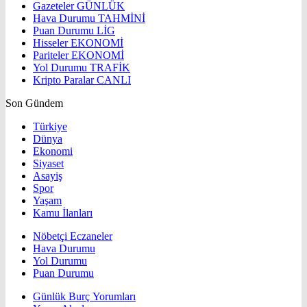
Gazeteler
GÜNLÜK
Hava Durumu
TAHMİNİ
Puan Durumu
LİG
Hisseler
EKONOMİ
Pariteler
EKONOMİ
Yol Durumu
TRAFİK
Kripto Paralar
CANLI
Son Gündem
Türkiye
Dünya
Ekonomi
Siyaset
Asayiş
Spor
Yaşam
Kamu İlanları
Nöbetçi Eczaneler
Hava Durumu
Yol Durumu
Puan Durumu
Günlük Burç Yorumları