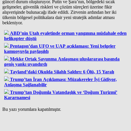
güncel durum oluşturuyor. Putin ve Şara’nın, bölgedeki sıcak
gelişmeler, güvenlik riskleri ve çözüm süreçleri üzerine fikir
alışverişinde bulunacağı ifade edildi. Zirvenin ardından her iki
ülkenin bölgesel politikalara dair yeni stratejik adımlar atması
bekleniyor.
ABD’nin Utah eyaletinde orman yangınına müdahale eden
helikopter düştü
Pentagon’dan UFO ve UAP açıklaması: Yeni belgeler
kamuoyuyla paylaşıldı
Mekke Ortak Savunma Anlaşması uluslararası basında
geniş yankı uyandırdı
Tayland’daki Okulda Silahlı Saldırı: 6 Ölü, 15 Yaralı
Trump’tan İran Açıklaması: Müzakereler İyi Gidiyor,
Anlaşma Sağlanabilir
Trump’tan Doğumla Vatandaşlık ve ‘Doğum Turizmi’
Kararnamesi
Bu yazı yorumlara kapatılmıştır.