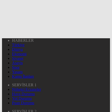
HABERLER
Türkiye
Dünya
Ekonomi
Siyaset
Asayiş
Spor
Yaşam
Kamu İlanları
SERVİSLER 1
Nöbetçi Eczaneler
Hava Durumu
Yol Durumu
Puan Durumu
SERVİSLER 2