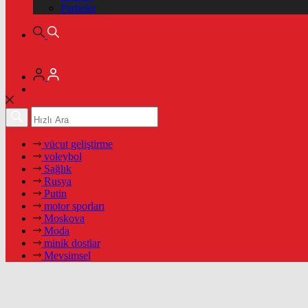
Pariteler
vücut geliştirme
voleybol
Sağlık
Rusya
Putin
motor sporları
Moskova
Moda
minik dostlar
Mevsimsel