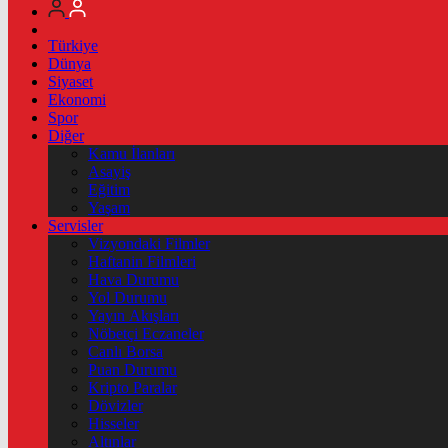
Türkiye
Dünya
Siyaset
Ekonomi
Spor
Diğer
Kamu İlanları
Asayiş
Eğitim
Yaşam
Servisler
Vizyondaki Filmler
Haftanin Filmleri
Hava Durumu
Yol Durumu
Yayın Akışları
Nöbetçi Eczaneler
Canlı Borsa
Puan Durumu
Kripto Paralar
Dövizler
Hisseler
Altınlar