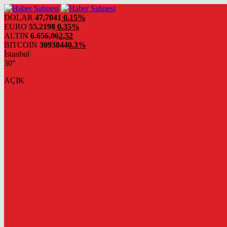
DOLAR
47,7041
0.15%
EURO
55,2198
0.35%
ALTIN
6.656,06
2,52
BITCOIN
3093844
0.3%
İstanbul
30°
AÇIK