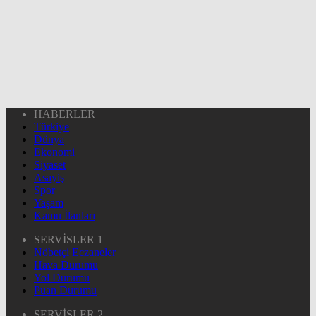
HABERLER
Türkiye
Dünya
Ekonomi
Siyaset
Asayiş
Spor
Yaşam
Kamu İlanları
SERVİSLER 1
Nöbetçi Eczaneler
Hava Durumu
Yol Durumu
Puan Durumu
SERVİSLER 2