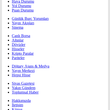
Hava Durumu
Yol Durumu
Puan Durumu
Günlük Burç Yorumları
Yayın Akışları
Sinema
Canlı Borsa
Altınlar
Dövizler
Hisseler
Kripto Paralar
Pariteler
Dijitary Ajans & Medya
Yayın Merkezi
Hepsi Hisse
Sivas Gazetesi
Yakın Gündem
Toplumsal Haber
Hakkımızda
İletişim
Künye