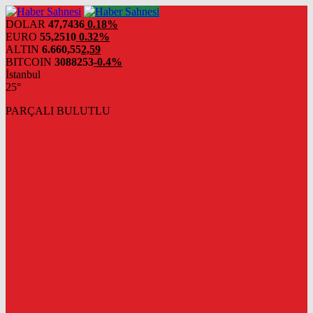
DOLAR
47,7436
0.18%
EURO
55,2510
0.32%
ALTIN
6.660,55
2,59
BITCOIN
3088253
-0.4%
İstanbul
25°
PARÇALI BULUTLU