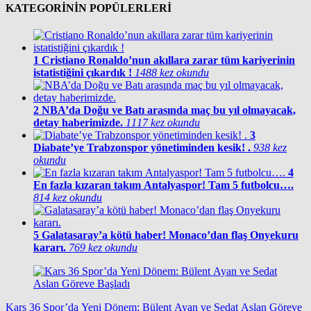
KATEGORİNİN POPÜLERLERİ
1
Cristiano Ronaldo’nun akıllara zarar tüm kariyerinin
istatistiğini çıkardık !
1488 kez okundu
2
NBA’da Doğu ve Batı arasında maç bu yıl olmayacak,
detay haberimizde.
1117 kez okundu
3
Diabate’ye Trabzonspor yönetiminden kesik! .
938 kez
okundu
4
En fazla kızaran takım Antalyaspor! Tam 5 futbolcu….
814 kez okundu
5
Galatasaray’a kötü haber! Monaco’dan flaş Onyekuru
kararı.
769 kez okundu
Kars 36 Spor’da Yeni Dönem: Bülent Ayan ve Sedat Aslan Göreve