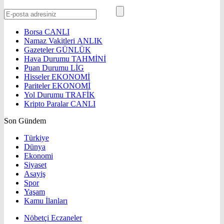
Borsa
CANLI
Namaz Vakitleri
ANLIK
Gazeteler
GÜNLÜK
Hava Durumu
TAHMİNİ
Puan Durumu
LİG
Hisseler
EKONOMİ
Pariteler
EKONOMİ
Yol Durumu
TRAFİK
Kripto Paralar
CANLI
Son Gündem
Türkiye
Dünya
Ekonomi
Siyaset
Asayiş
Spor
Yaşam
Kamu İlanları
Nöbetçi Eczaneler