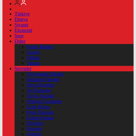
Türkiye
Dünya
Siyaset
Ekonomi
Spor
Diğer
Kamu İlanları
Asayiş
Eğitim
Yaşam
Servisler
Vizyondaki Filmler
Haftanin Filmleri
Hava Durumu
Yol Durumu
Yayın Akışları
Nöbetçi Eczaneler
Canlı Borsa
Puan Durumu
Kripto Paralar
Dövizler
Hisseler
Altınlar