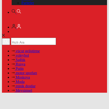
Pariteler
vücut geliştirme
voleybol
Sağlık
Rusya
Putin
motor sporları
Moskova
Moda
minik dostlar
Mevsimsel