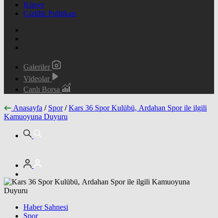
Künye
Gizlilik Politikası
Galeriler
Videolar
Canlı Borsa
Anasayfa
/
Spor
/
Kars 36 Spor Kulübü, Ardahan Spor ile ilgili
Kamuoyuna Duyuru
Haber Sahnesi
Spor