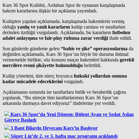
Kars 36 Spor Kulübü, Ardahan Spor ile oynanan karşılaşmada
hakem kararlarına ilişkin bir açıklama yayımladı.
Kulüpten yapılan açıklamada, karşılaşmada hakemlerin vermiş
olduğu
yanlış ve yanlı kararların
kulüp camiası ve taraftarları
derinden üzdüğü vurgulandı. Açıklamada, bu kararların
futbolun
adalet anlayışına ve fair-play ruhuna zarar verdiği
ifade edildi.
Son günlerde gündeme gelen
“bahis ve şike” operasyonlarına
da
değinilen açıklamada, Kars 36 Spor’un böyle bir duruma ihtimal
vermemekle birlikte, söz konusu maçın hakemleri hakkında
gerekli
mercilere resmi şikâyette bulunulduğu
belirtildi.
Kulüp yönetimi, tüm süreç boyunca
hukuki yollardan sonuna
kadar mücadele edeceklerini
vurguladı.
Açıklamanın sonunda ise taraftarlara birlik ve beraberlik çağrısı
yapılarak, “Bu süreçte tüm taraftarlarımızı Kars 36 Spor’un
arkasında durmaya davet ediyoruz” ifadelerine yer verildi.
Kars 36 Spor’da Yeni Dönem: Bülent Ayan ve Sedat Aslan
Göreve Başladı
3 Bant Bilardo Heyecanı Kars’ta Başlıyor
Süper Lig’de 2. ve 3. hafta maç programı açıklandı