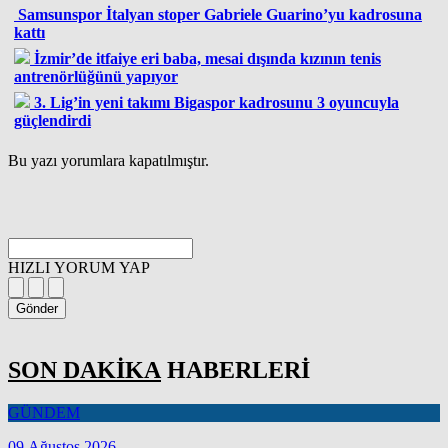
Samsunspor İtalyan stoper Gabriele Guarino’yu kadrosuna
kattı
İzmir’de itfaiye eri baba, mesai dışında kızının tenis
antrenörlüğünü yapıyor
3. Lig’in yeni takımı Bigaspor kadrosunu 3 oyuncuyla
güçlendirdi
Bu yazı yorumlara kapatılmıştır.
HIZLI YORUM YAP
Gönder
SON DAKİKA
HABERLERİ
GÜNDEM
09 Ağustos 2026