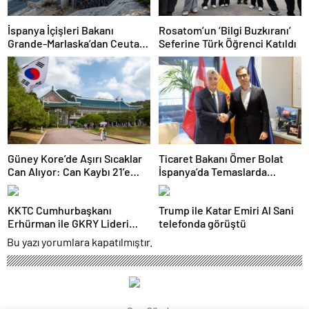
İspanya İçişleri Bakanı
Rosatom’un ‘Bilgi Buzkıranı’
Grande-Marlaska’dan Ceuta
Seferine Türk Öğrenci Katıldı
Açıklaması
Güney Kore’de Aşırı Sıcaklar
Ticaret Bakanı Ömer Bolat
Can Alıyor: Can Kaybı 21’e
İspanya’da Temaslarda
Yükseldi
Bulundu: Hedef 25 Milyar
Dolar Ticaret Hacmi
KKTC Cumhurbaşkanı
Trump ile Katar Emiri Al Sani
Erhürman ile GKRY Lideri
telefonda görüştü
Hristodulidis 26 Ağustos’ta
Bu yazı yorumlara kapatılmıştır.
Görüşecek