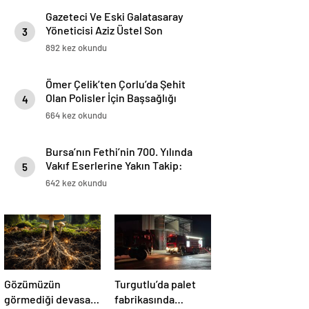
Gazeteci Ve Eski Galatasaray
Yöneticisi Aziz Üstel Son
3
Yolculuğuna Uğurlandı
892 kez okundu
Ömer Çelik’ten Çorlu’da Şehit
Olan Polisler İçin Başsağlığı
4
Mesajı
664 kez okundu
Bursa’nın Fethi’nin 700. Yılında
Vakıf Eserlerine Yakın Takip:
5
Sinan Aksu Bursa ve Bilecik’te
642 kez okundu
İncelemelerde Bulundu
Gözümüzün
Turgutlu’da palet
görmediği devasa
fabrikasında