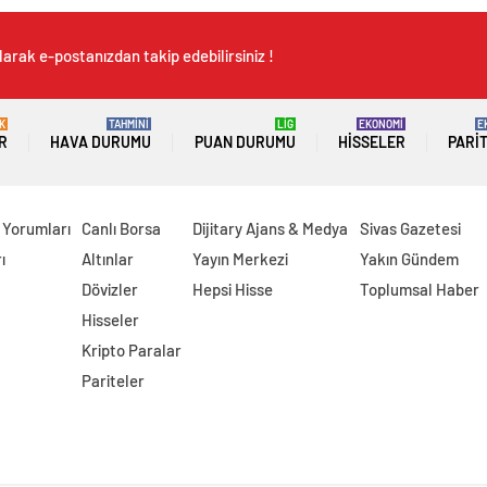
arak e-postanızdan takip edebilirsiniz !
K
TAHMİNİ
LİG
EKONOMİ
E
R
HAVA DURUMU
PUAN DURUMU
HISSELER
PARI
 Yorumları
Canlı Borsa
Dijitary Ajans & Medya
Sivas Gazetesi
ı
Altınlar
Yayın Merkezi
Yakın Gündem
Dövizler
Hepsi Hisse
Toplumsal Haber
Hisseler
Kripto Paralar
Pariteler