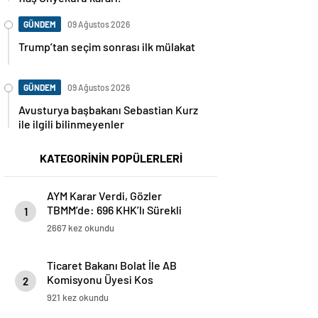
GÜNDEM
09 Ağustos 2026
Trump’tan seçim sonrası ilk mülakat
GÜNDEM
09 Ağustos 2026
Avusturya başbakanı Sebastian Kurz
ile ilgili bilinmeyenler
KATEGORİNİN POPÜLERLERİ
AYM Karar Verdi, Gözler
TBMM’de: 696 KHK’lı Sürekli
1
İşçiler Tayin Düzenlemesini
2667 kez okundu
Bekliyor
Ticaret Bakanı Bolat İle AB
Komisyonu Üyesi Kos
2
Brüksel’de Bir Araya Geldi
921 kez okundu