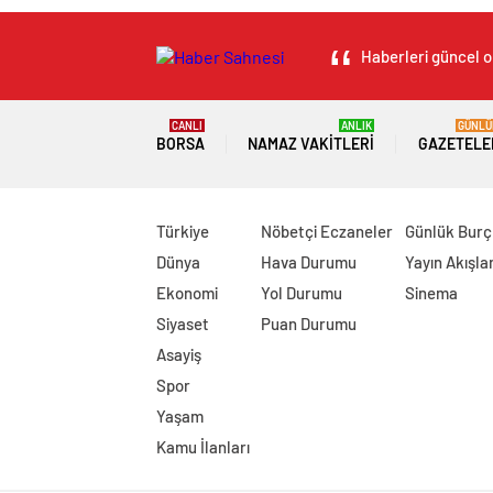
Haberleri güncel ol
CANLI
ANLIK
GÜNLÜ
BORSA
NAMAZ VAKITLERI
GAZETELE
Türkiye
Nöbetçi Eczaneler
Günlük Burç
Dünya
Hava Durumu
Yayın Akışlar
Ekonomi
Yol Durumu
Sinema
Siyaset
Puan Durumu
Asayiş
Spor
Yaşam
Kamu İlanları