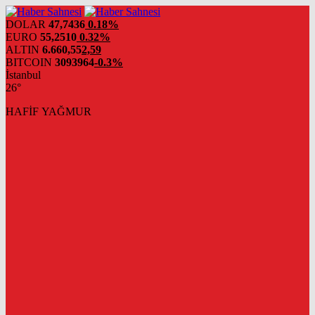
DOLAR
47,7436
0.18%
EURO
55,2510
0.32%
ALTIN
6.660,55
2,59
BITCOIN
3093964
-0.3%
İstanbul
26°
HAFİF YAĞMUR