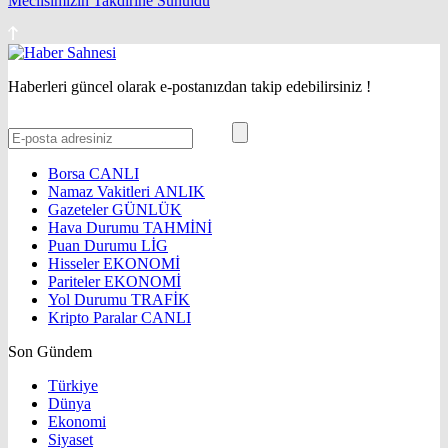
Meclisimizin Takdirine Sunuldu
Haberleri güncel olarak e-postanızdan takip edebilirsiniz !
Borsa
CANLI
Namaz Vakitleri
ANLIK
Gazeteler
GÜNLÜK
Hava Durumu
TAHMİNİ
Puan Durumu
LİG
Hisseler
EKONOMİ
Pariteler
EKONOMİ
Yol Durumu
TRAFİK
Kripto Paralar
CANLI
Son Gündem
Türkiye
Dünya
Ekonomi
Siyaset