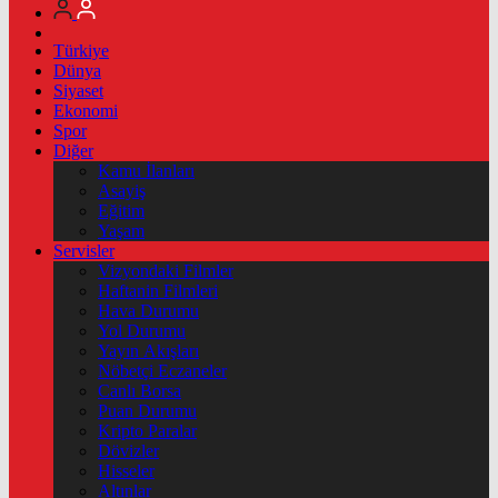
Türkiye
Dünya
Siyaset
Ekonomi
Spor
Diğer
Kamu İlanları
Asayiş
Eğitim
Yaşam
Servisler
Vizyondaki Filmler
Haftanin Filmleri
Hava Durumu
Yol Durumu
Yayın Akışları
Nöbetçi Eczaneler
Canlı Borsa
Puan Durumu
Kripto Paralar
Dövizler
Hisseler
Altınlar