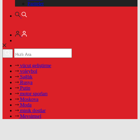
Pariteler
vücut geliştirme
voleybol
Sağlık
Rusya
Putin
motor sporları
Moskova
Moda
minik dostlar
Mevsimsel