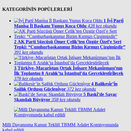
KATEGORİNİN POPÜLERLERİ
1
İyi̇ Parti̇
Mani̇sa İl Başkanı Yunus Koca Oldu
428 kez okundu
2
AK Parti Sözcüsü Ömer Çelik’ten Özgür Özel’e Sert
Tepki: “Cumhurbaşkanımız Bizim Kırmızı Çizgimizdir”
391 kez okundu
3
Türki̇ye–Macari̇stan Ortak İsti̇şare Mekani̇zması’nın
İlk Toplantısı 8 Aralık’ta İstanbul’da Gerçekleşti̇ri̇lecek
378 kez okundu
4
Balikesi̇r’i̇n
Sağlık Ordusu Güçleni̇yor
372 kez okundu
5
Baski̇’de Sayaç
Skandalı Büyüyor
358 kez okundu
Milli Dayanışma Kanun Teklifi TBMM Adalet Komisyonunda
kabul edildi