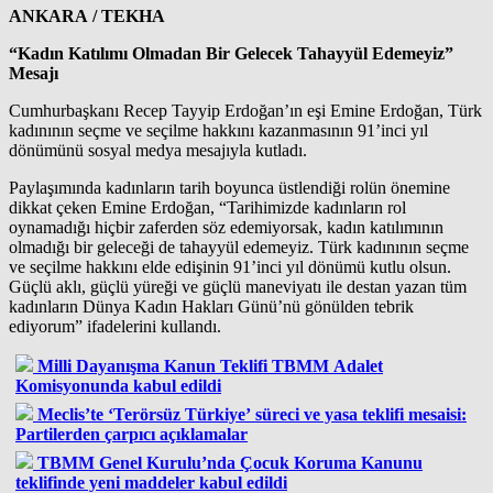
ANKARA / TEKHA
“Kadın Katılımı Olmadan Bir Gelecek Tahayyül Edemeyiz”
Mesajı
Cumhurbaşkanı Recep Tayyip Erdoğan’ın eşi Emine Erdoğan, Türk
kadınının seçme ve seçilme hakkını kazanmasının 91’inci yıl
dönümünü sosyal medya mesajıyla kutladı.
Paylaşımında kadınların tarih boyunca üstlendiği rolün önemine
dikkat çeken Emine Erdoğan, “Tarihimizde kadınların rol
oynamadığı hiçbir zaferden söz edemiyorsak, kadın katılımının
olmadığı bir geleceği de tahayyül edemeyiz. Türk kadınının seçme
ve seçilme hakkını elde edişinin 91’inci yıl dönümü kutlu olsun.
Güçlü aklı, güçlü yüreği ve güçlü maneviyatı ile destan yazan tüm
kadınların Dünya Kadın Hakları Günü’nü gönülden tebrik
ediyorum” ifadelerini kullandı.
Milli Dayanışma Kanun Teklifi TBMM Adalet
Komisyonunda kabul edildi
Meclis’te ‘Terörsüz Türkiye’ süreci ve yasa teklifi mesaisi:
Partilerden çarpıcı açıklamalar
TBMM Genel Kurulu’nda Çocuk Koruma Kanunu
teklifinde yeni maddeler kabul edildi