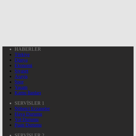
HABERLER
Türkiye
Dünya
Ekonomi
Siyaset
Asayiş
Spor
Yaşam
Kamu İlanları
SERVİSLER 1
Nöbetçi Eczaneler
Hava Durumu
Yol Durumu
Puan Durumu
SERVİSLER 2