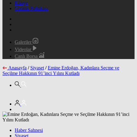
Künye
Gizlilik Politikası
Galeriler
Videolar
Canlı Borsa
Anasayfa
/
Siyaset
/
Emine Erdoğan, Kadınlara Seçme ve
Seçilme Hakkının 91’inci Yılını Kutladı
Haber Sahnesi
Siyaset