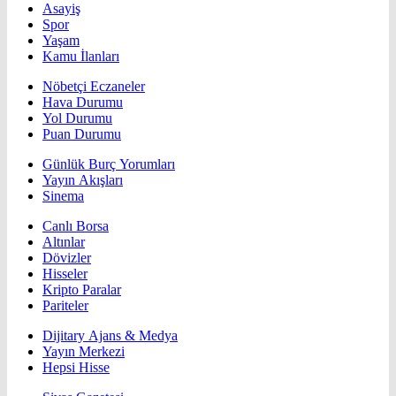
Asayiş
Spor
Yaşam
Kamu İlanları
Nöbetçi Eczaneler
Hava Durumu
Yol Durumu
Puan Durumu
Günlük Burç Yorumları
Yayın Akışları
Sinema
Canlı Borsa
Altınlar
Dövizler
Hisseler
Kripto Paralar
Pariteler
Dijitary Ajans & Medya
Yayın Merkezi
Hepsi Hisse