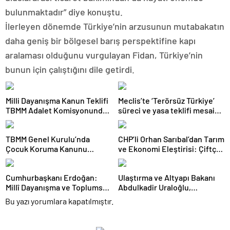
bulunmaktadır” diye konuştu.
İlerleyen dönemde Türkiye’nin arzusunun mutabakatın
daha geniş bir bölgesel barış perspektifine kapı
aralaması olduğunu vurgulayan Fidan, Türkiye’nin
bunun için çalıştığını dile getirdi.
Milli Dayanışma Kanun Teklifi
Meclis’te ‘Terörsüz Türkiye’
TBMM Adalet Komisyonunda
süreci ve yasa teklifi mesaisi:
kabul edildi
Partilerden çarpıcı
açıklamalar
TBMM Genel Kurulu’nda
CHP’li Orhan Sarıbal’dan Tarım
Çocuk Koruma Kanunu
ve Ekonomi Eleştirisi: Çiftçi
teklifinde yeni maddeler
Kaderiyle Baş Başa Kaldı
kabul edildi
Cumhurbaşkanı Erdoğan:
Ulaştırma ve Altyapı Bakanı
Millî Dayanışma ve Toplumsal
Abdulkadir Uraloğlu,
Bütünleşmenin
Afyonkarahisar Belediye
Bu yazı yorumlara kapatılmıştır.
Güçlendirilmesine Dair Kanun
Başkanlarıyla Bir Araya Geldi
Teklifi Gazi Meclisimizin
Takdirine Sunuldu