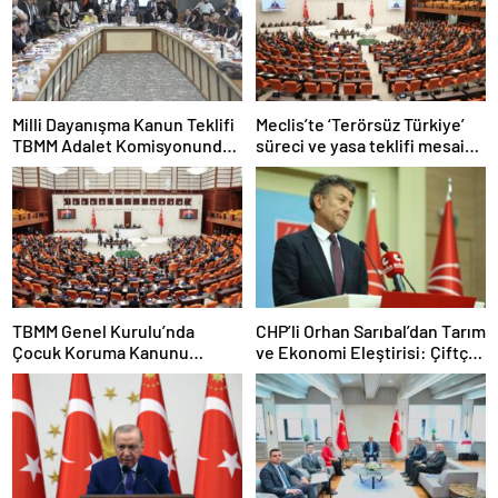
Milli Dayanışma Kanun Teklifi
Meclis’te ‘Terörsüz Türkiye’
TBMM Adalet Komisyonunda
süreci ve yasa teklifi mesaisi:
kabul edildi
Partilerden çarpıcı
açıklamalar
TBMM Genel Kurulu’nda
CHP’li Orhan Sarıbal’dan Tarım
Çocuk Koruma Kanunu
ve Ekonomi Eleştirisi: Çiftçi
teklifinde yeni maddeler
Kaderiyle Baş Başa Kaldı
kabul edildi