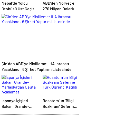
Nepal’de Yolcu
ABD’den Norveç’e
Otobüsü Üst Geçit
270 Milyon Dolarlık
Duvarına Çarptı: 1
Topçu Mermisi
Ölü, 19 Yaralı
Satışına Onay
Çin’den ABD’ye Misilleme: İHA İhracatı
Yasaklandı, 6 Şirket Yaptırım Listesinde
İspanya İçişleri
Rosatom’un ‘Bilgi
Bakanı Grande-
Buzkıranı’ Seferine
Marlaska’dan Ceuta
Türk Öğrenci Katıldı