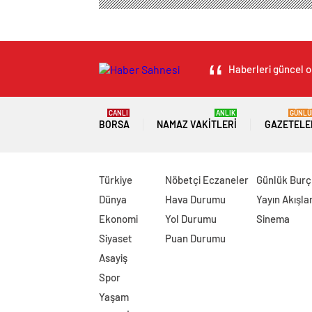
Haberleri güncel ol
CANLI
ANLIK
GÜNLÜ
BORSA
NAMAZ VAKITLERI
GAZETELE
Türkiye
Nöbetçi Eczaneler
Günlük Burç
Dünya
Hava Durumu
Yayın Akışlar
Ekonomi
Yol Durumu
Sinema
Siyaset
Puan Durumu
Asayiş
Spor
Yaşam