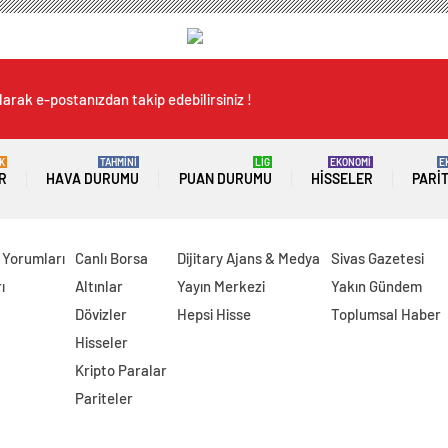
arak e-postanızdan takip edebilirsiniz !
K
TAHMİNİ
LİG
EKONOMİ
E
R
HAVA DURUMU
PUAN DURUMU
HISSELER
PARI
 Yorumları
Canlı Borsa
Dijitary Ajans & Medya
Sivas Gazetesi
ı
Altınlar
Yayın Merkezi
Yakın Gündem
Dövizler
Hepsi Hisse
Toplumsal Haber
Hisseler
Kripto Paralar
Pariteler