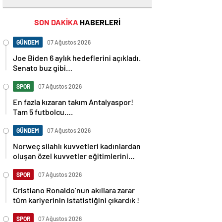
SON DAKİKA
HABERLERİ
GÜNDEM
07 Ağustos 2026
Joe Biden 6 aylık hedeflerini açıkladı.
Senato buz gibi…
SPOR
07 Ağustos 2026
En fazla kızaran takım Antalyaspor!
Tam 5 futbolcu….
GÜNDEM
07 Ağustos 2026
Norweç silahlı kuvvetleri kadınlardan
oluşan özel kuvvetler eğitimlerini
başlattı.
SPOR
07 Ağustos 2026
Cristiano Ronaldo’nun akıllara zarar
tüm kariyerinin istatistiğini çıkardık !
SPOR
07 Ağustos 2026