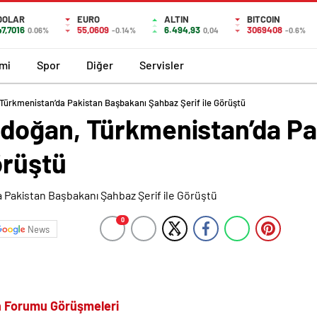
DOLAR
EURO
ALTIN
BITCOIN
47,7016
55,0609
6.494,93
3069408
0.06%
-0.14%
0,04
-0.6%
mi
Spor
Diğer
Servisler
ürkmenistan’da Pakistan Başbakanı Şahbaz Şerif ile Görüştü
doğan, Türkmenistan’da Pa
örüştü
0
News
en Forumu Görüşmeleri