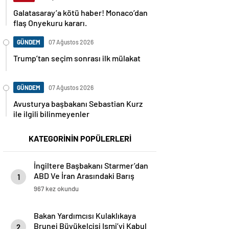
Galatasaray’a kötü haber! Monaco’dan
flaş Onyekuru kararı.
GÜNDEM
07 Ağustos 2026
Trump’tan seçim sonrası ilk mülakat
GÜNDEM
07 Ağustos 2026
Avusturya başbakanı Sebastian Kurz
ile ilgili bilinmeyenler
KATEGORİNİN POPÜLERLERİ
İngiltere Başbakanı Starmer’dan
ABD Ve İran Arasındaki Barış
1
Anlaşmasına Destek
967 kez okundu
Bakan Yardımcısı Kulaklıkaya
Brunei Büyükelçisi Ismi’yi Kabul
2