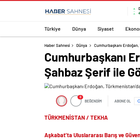
Türkiye
Dünya
Siyaset
Ekono
Haber Sahnesi
Dünya
Cumhurbaşkanı Erdoğan, T
Cumhurbaşkanı Er
Şahbaz Şerif ile G
0
BEĞENDİM
ABONE OL
TÜRKMENİSTAN / TEKHA
Aşkabat’ta Uluslararası Barış ve Güv