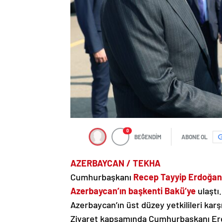
0
BEĞENDİM
ABONE OL
AZERBAYCAN / TEKHA
Cumhurbaşkanı
Recep Tayyip Erdoğan
Azerbaycan’ın başkenti Bakü’ye
ulaştı
Azerbaycan’ın üst düzey yetkilileri karşı
Ziyaret kapsamında Cumhurbaşkanı Erdo