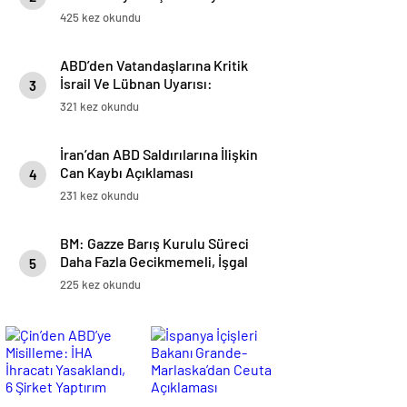
Etti
425 kez okundu
ABD’den Vatandaşlarına Kritik
İsrail Ve Lübnan Uyarısı:
3
Seyahat Planlarını Yeniden
321 kez okundu
Değerlendirin
İran’dan ABD Saldırılarına İlişkin
Can Kaybı Açıklaması
4
231 kez okundu
BM: Gazze Barış Kurulu Süreci
Daha Fazla Gecikmemeli, İşgal
5
Altındaki Filistin Topraklarındaki
225 kez okundu
Durum Giderek Daha Tehlikeli
Hale Geliyor