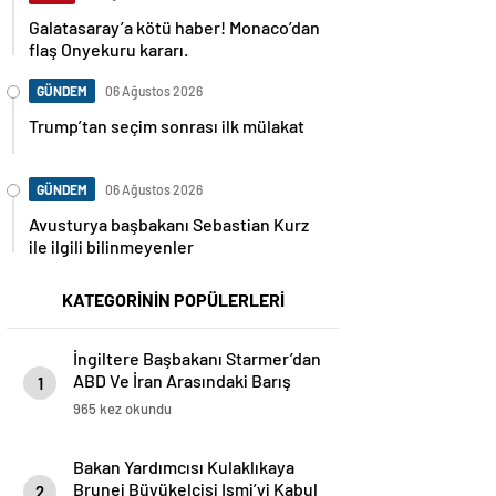
Galatasaray’a kötü haber! Monaco’dan
flaş Onyekuru kararı.
GÜNDEM
06 Ağustos 2026
Trump’tan seçim sonrası ilk mülakat
GÜNDEM
06 Ağustos 2026
Avusturya başbakanı Sebastian Kurz
ile ilgili bilinmeyenler
KATEGORİNİN POPÜLERLERİ
İngiltere Başbakanı Starmer’dan
ABD Ve İran Arasındaki Barış
1
Anlaşmasına Destek
965 kez okundu
Bakan Yardımcısı Kulaklıkaya
Brunei Büyükelçisi Ismi’yi Kabul
2