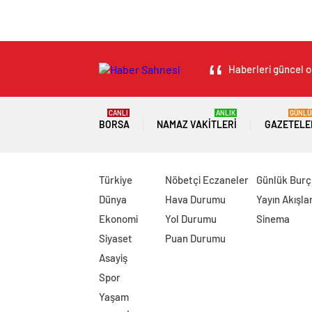
Haberleri güncel ol
CANLI
ANLIK
GÜNLÜ
BORSA
NAMAZ VAKITLERI
GAZETELE
Türkiye
Nöbetçi Eczaneler
Günlük Burç
Dünya
Hava Durumu
Yayın Akışlar
Ekonomi
Yol Durumu
Sinema
Siyaset
Puan Durumu
Asayiş
Spor
Yaşam