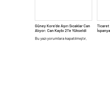
Güney Kore’de Aşırı Sıcaklar Can
Ticaret
Alıyor: Can Kaybı 21’e Yükseldi
İspanya
Hedef 2
Bu yazı yorumlara kapatılmıştır.
Hacmi