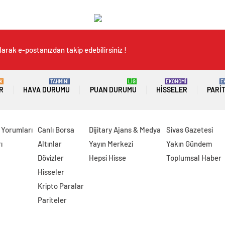
arak e-postanızdan takip edebilirsiniz !
K
TAHMİNİ
LİG
EKONOMİ
E
R
HAVA DURUMU
PUAN DURUMU
HISSELER
PARI
 Yorumları
Canlı Borsa
Dijitary Ajans & Medya
Sivas Gazetesi
ı
Altınlar
Yayın Merkezi
Yakın Gündem
Dövizler
Hepsi Hisse
Toplumsal Haber
Hisseler
Kripto Paralar
Pariteler