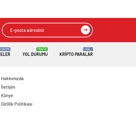
Yükseldi
Temaslarda
Bulundu: Hedef 25
Milyar Dolar Ticaret
Hacmi
KONOMİ
TRAFİK
CANLI
TELER
YOL DURUMU
KRIPTO PARALAR
Hakkımızda
İletişim
Künye
Gizlilik Politikası