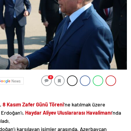
0
News
,
8 Kasım Zafer Günü Töreni
‘ne katılmak üzere
. Erdoğan’ı,
Haydar Aliyev Uluslararası Havalimanı
’nda
ladı.
ğan’ı karşılayan isimler arasında, Azerbaycan