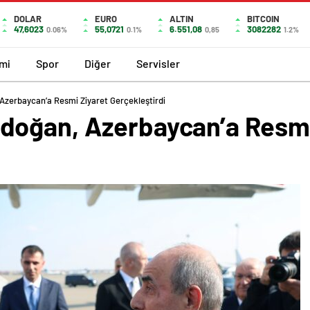
DOLAR
EURO
ALTIN
BITCOIN
47,6023
55,0721
6.551,08
3082282
0.06%
0.1%
0,85
1.2%
mi
Spor
Diğer
Servisler
zerbaycan’a Resmi Ziyaret Gerçekleştirdi
doğan, Azerbaycan’a Resmi