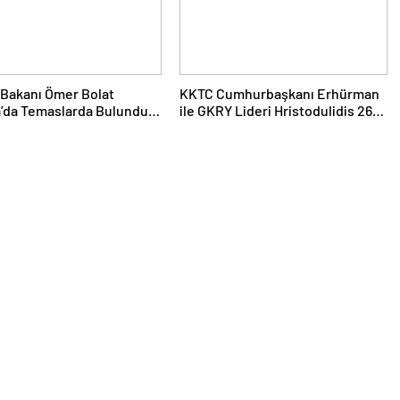
 Bakanı Ömer Bolat
KKTC Cumhurbaşkanı Erhürman
’da Temaslarda Bulundu:
ile GKRY Lideri Hristodulidis 26
5 Milyar Dolar Ticaret
Ağustos’ta Görüşecek