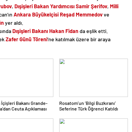
yubov
,
Dışişleri Bakan Yardımcısı
Samir Şerifov
,
Milli
can’ın
Ankara Büyükelçisi
Reşad Memmedov
ve
ün
yer aldı.
asında
Dışişleri Bakanı Hakan Fidan
da eşlik etti.
cek
Zafer Günü Töreni
‘ne katılmak üzere bir araya
 İçişleri Bakanı Grande-
Rosatom’un ‘Bilgi Buzkıranı’
a’dan Ceuta Açıklaması
Seferine Türk Öğrenci Katıldı