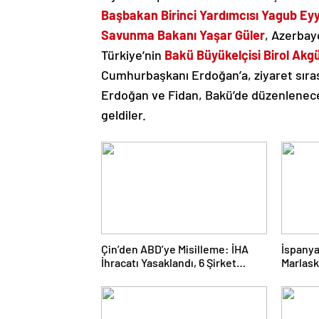
Başbakan Birinci Yardımcısı
Yagub Ey
Savunma Bakanı
Yaşar Güler
, Azerbay
Türkiye’nin
Bakü Büyükelçisi
Birol Akg
Cumhurbaşkanı Erdoğan’a, ziyaret sır
Erdoğan ve Fidan, Bakü’de düzenlene
geldiler.
Çin’den ABD’ye Misilleme: İHA
İspanya
İhracatı Yasaklandı, 6 Şirket
Marlask
Yaptırım Listesinde