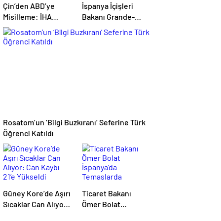
Çin’den ABD’ye
İspanya İçişleri
Misilleme: İHA
Bakanı Grande-
İhracatı Yasaklandı,
Marlaska’dan Ceuta
6 Şirket Yaptırım
Açıklaması
Listesinde
Rosatom’un ‘Bilgi Buzkıranı’ Seferine Türk
Öğrenci Katıldı
Güney Kore’de Aşırı
Ticaret Bakanı
Sıcaklar Can Alıyor:
Ömer Bolat
Can Kaybı 21’e
İspanya’da