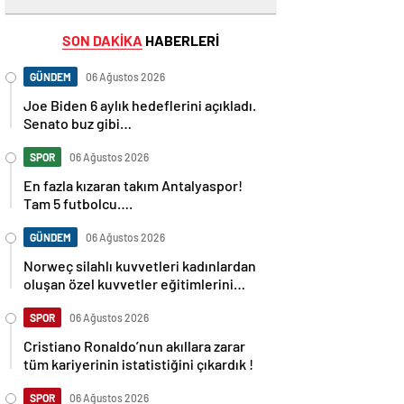
SON DAKİKA
HABERLERİ
GÜNDEM
06 Ağustos 2026
Joe Biden 6 aylık hedeflerini açıkladı.
Senato buz gibi…
SPOR
06 Ağustos 2026
En fazla kızaran takım Antalyaspor!
Tam 5 futbolcu….
GÜNDEM
06 Ağustos 2026
Norweç silahlı kuvvetleri kadınlardan
oluşan özel kuvvetler eğitimlerini
başlattı.
SPOR
06 Ağustos 2026
Cristiano Ronaldo’nun akıllara zarar
tüm kariyerinin istatistiğini çıkardık !
SPOR
06 Ağustos 2026