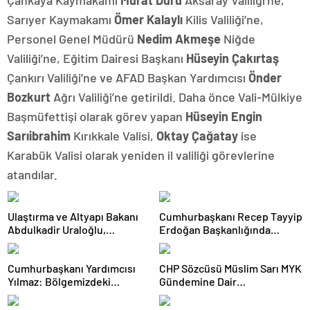
Çankaya Kaymakamı
Murat Duru
Aksaray Valiliği’ne,
Sarıyer Kaymakamı
Ömer Kalaylı
Kilis Valiliği’ne,
Personel Genel Müdürü
Nedim Akmeşe
Niğde
Valiliği’ne, Eğitim Dairesi Başkanı
Hüseyin Çakırtaş
Çankırı Valiliği’ne ve AFAD Başkan Yardımcısı
Önder
Bozkurt
Ağrı Valiliği’ne getirildi. Daha önce Vali-Mülkiye
Başmüfettişi olarak görev yapan
Hüseyin Engin
Sarıibrahim
Kırıkkale Valisi,
Oktay Çağatay
ise
Karabük Valisi olarak yeniden il valiliği görevlerine
atandılar.
Ulaştırma ve Altyapı Bakanı
Cumhurbaşkanı Recep Tayyip
Abdulkadir Uraloğlu,
Erdoğan Başkanlığında
Afyonkarahisar Belediye
Toplanan AK Parti MKYK’da
Başkanlarıyla Bir Araya Geldi
Gündem “Terörsüz Türkiye”
Cumhurbaşkanı Yardımcısı
CHP Sözcüsü Müslim Sarı MYK
Süreci Oldu
Yılmaz: Bölgemizdeki
Gündemine Dair
Emperyalist Tuzakları Boşa
Açıklamalarda Bulundu: 8 İl
Çıkarmaya Devam Edeceğiz
Başkanlığına Atama Yapıldı