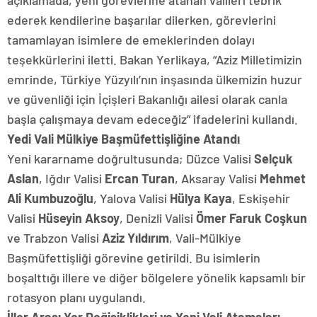
açıklamada, yeni görevlerine atanan valileri tebrik
ederek kendilerine başarılar dilerken, görevlerini
tamamlayan isimlere de emeklerinden dolayı
teşekkürlerini iletti. Bakan Yerlikaya, “Aziz Milletimizin
emrinde, Türkiye Yüzyılı’nın inşasında ülkemizin huzur
ve güvenliği için İçişleri Bakanlığı ailesi olarak canla
başla çalışmaya devam edeceğiz” ifadelerini kullandı.
Yedi Vali Mülkiye Başmüfettişliğine Atandı
Yeni kararname doğrultusunda; Düzce Valisi
Selçuk
Aslan
, Iğdır Valisi
Ercan Turan
, Aksaray Valisi
Mehmet
Ali Kumbuzoğlu
, Yalova Valisi
Hülya Kaya
, Eskişehir
Valisi
Hüseyin Aksoy
, Denizli Valisi
Ömer Faruk Coşkun
ve Trabzon Valisi
Aziz Yıldırım
, Vali-Mülkiye
Başmüfettişliği görevine getirildi. Bu isimlerin
boşalttığı illere ve diğer bölgelere yönelik kapsamlı bir
rotasyon planı uygulandı.