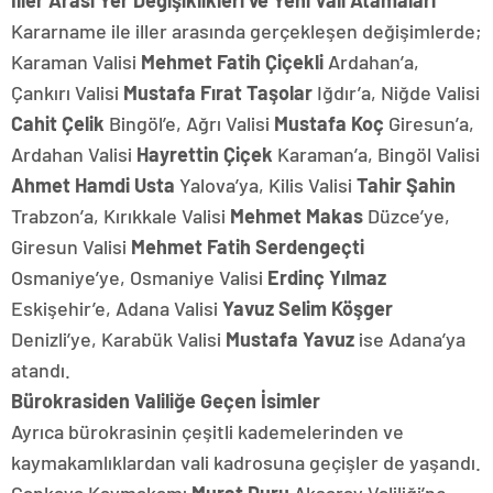
İller Arası Yer Değişiklikleri ve Yeni Vali Atamaları
Kararname ile iller arasında gerçekleşen değişimlerde;
Karaman Valisi
Mehmet Fatih Çiçekli
Ardahan’a,
Çankırı Valisi
Mustafa Fırat Taşolar
Iğdır’a, Niğde Valisi
Cahit Çelik
Bingöl’e, Ağrı Valisi
Mustafa Koç
Giresun’a,
Ardahan Valisi
Hayrettin Çiçek
Karaman’a, Bingöl Valisi
Ahmet Hamdi Usta
Yalova’ya, Kilis Valisi
Tahir Şahin
Trabzon’a, Kırıkkale Valisi
Mehmet Makas
Düzce’ye,
Giresun Valisi
Mehmet Fatih Serdengeçti
Osmaniye’ye, Osmaniye Valisi
Erdinç Yılmaz
Eskişehir’e, Adana Valisi
Yavuz Selim Köşger
Denizli’ye, Karabük Valisi
Mustafa Yavuz
ise Adana’ya
atandı.
Bürokrasiden Valiliğe Geçen İsimler
Ayrıca bürokrasinin çeşitli kademelerinden ve
kaymakamlıklardan vali kadrosuna geçişler de yaşandı.