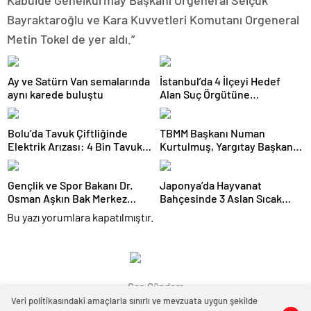
Kabulde Genelkurmay Başkanı Orgeneral Selçuk
Bayraktaroğlu ve Kara Kuvvetleri Komutanı Orgeneral
Metin Tokel de yer aldı.”
Ay ve Satürn Van semalarında
İstanbul’da 4 İlçeyi Hedef
aynı karede buluştu
Alan Suç Örgütüne
Operasyon: 7 Gözaltı
Bolu’da Tavuk Çiftliğinde
TBMM Başkanı Numan
Elektrik Arızası: 4 Bin Tavuk
Kurtulmuş, Yargıtay Başkanı
Telef Oldu
Ömer Kerkez’i Kabul Etti
Gençlik ve Spor Bakanı Dr.
Japonya’da Hayvanat
Osman Aşkın Bak Merkez
Bahçesinde 3 Aslan Sıcak
Hakem Kurulu Yaz
Çarpması Şüphesiyle Öldü
Bu yazı yorumlara kapatılmıştır.
Seminerinde Hakem
Camiasıyla Bir Araya Geldi
Son Gündem
Veri politikasındaki amaçlarla sınırlı ve mevzuata uygun şekilde