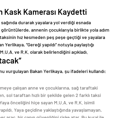
n Kask Kamerası Kaydetti
 sağında durarak yayalara yol verdiği esnada
görüntülerde, annenin çocuklarıyla birlikte yola adım
ari taksinin hız kesmeden peş peşe geçtiği ve yayalara
n Yerlikaya, “Gereği yapıldı” notuyla paylaştığı
.U.A. ve R.K. olarak belirlendiğini açıkladı.
tacak”
nu vurgulayan Bakan Yerlikaya, şu ifadeleri kullandı:
meye çalışan anne ve çocuklarına, sağ taraftaki
 sol taraftan hızlı bir şekilde gelen 2 farklı taksi
Yaya önceliğini hiçe sayan M.U.A. ve R.K. isimli
yapıldı. Yaya geçidine yaklaştığında yavaşlamayan,
araç, bir canın güvenliğini riske atar. Bu kural ile