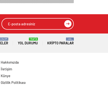
Tarafından İkna
Okul Saldırısında
Edildi
Hayatını
Kaybedenlerin
Ailelerini Kabul Etti
KONOMİ
TRAFİK
CANLI
TELER
YOL DURUMU
KRIPTO PARALAR
Hakkımızda
İletişim
Künye
Gizlilik Politikası