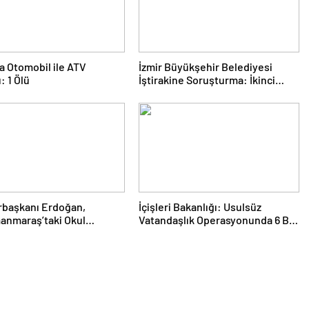
a Otomobil ile ATV
İzmir Büyükşehir Belediyesi
: 1 Ölü
İştirakine Soruşturma: İkinci
Dalgada 2 Gözaltı
başkanı Erdoğan,
İçişleri Bakanlığı: Usulsüz
anmaraş’taki Okul
Vatandaşlık Operasyonunda 6 Bin
sında Hayatını
134 Kişinin Vatandaşlığı İptal
nlerin Ailelerini Kabul
Edildi veya Geri Alındı