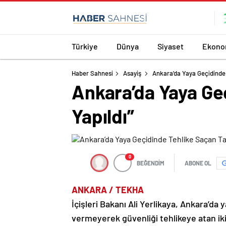
Türkiye
Dünya
Siyaset
Ekono
Haber Sahnesi
Asayiş
Ankara’da Yaya Geçidinde 
Ankara’da Yaya Geç
Yapıldı”
0
BEĞENDİM
ABONE OL
ANKARA / TEKHA
İçişleri Bakanı Ali Yerlikaya, Ankara’da
vermeyerek güvenliği tehlikeye atan iki