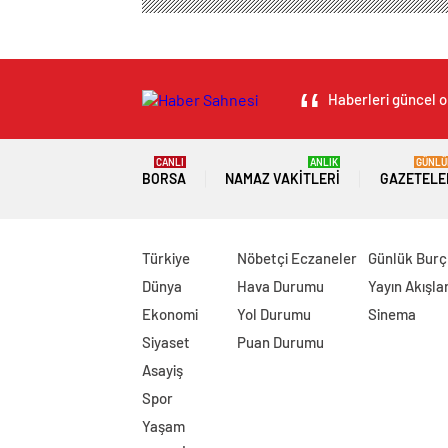
Haberleri güncel ol
CANLI
ANLIK
GÜNLÜ
BORSA
NAMAZ VAKITLERI
GAZETELE
Türkiye
Nöbetçi Eczaneler
Günlük Burç
Dünya
Hava Durumu
Yayın Akışlar
Ekonomi
Yol Durumu
Sinema
Siyaset
Puan Durumu
Asayiş
Spor
Yaşam