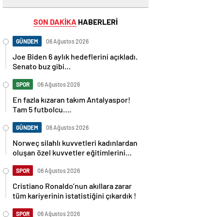
SON DAKİKA
HABERLERİ
GÜNDEM
06 Ağustos 2026
Joe Biden 6 aylık hedeflerini açıkladı.
Senato buz gibi…
SPOR
06 Ağustos 2026
En fazla kızaran takım Antalyaspor!
Tam 5 futbolcu….
GÜNDEM
06 Ağustos 2026
Norweç silahlı kuvvetleri kadınlardan
oluşan özel kuvvetler eğitimlerini
başlattı.
SPOR
06 Ağustos 2026
Cristiano Ronaldo’nun akıllara zarar
tüm kariyerinin istatistiğini çıkardık !
SPOR
06 Ağustos 2026