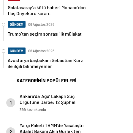
Galatasaray’a kötü haber! Monaco’dan
flaş Onyekuru kararı.
GÜNDEM
06 Ağustos 2026
Trump’tan seçim sonrası ilk mülakat
GÜNDEM
06 Ağustos 2026
Avusturya başbakanı Sebastian Kurz
ile ilgili bilinmeyenler
KATEGORİNİN POPÜLERLERİ
Ankara’da ‘Ağa’ Lakaplı Suç
Örgütüne Darbe: 12 Şüpheli
1
Tutuklandı
399 kez okundu
Yargı Paketi TBMM’de Yasalaştı:
Adalet Bakanı Akın Gürlek’ten
2