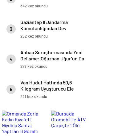
Reform Vurgusu
342 kez okundu
Gaziantep İl Jandarma
Komutanlığından Dev
3
Operasyon: 170 Kaçakçılık Ve
292 kez okundu
Uyuşturucu Olayına Müdahale
Edildi
Ahbap Soruşturmasında Yeni
Gelişme: Oğuzhan Uğur’un Da
4
Aralarında Bulunduğu Yedi Kişi
279 kez okundu
Gözaltında
Van Hudut Hattında 50,6
Kilogram Uyuşturucu Ele
5
Geçirildi
221 kez okundu