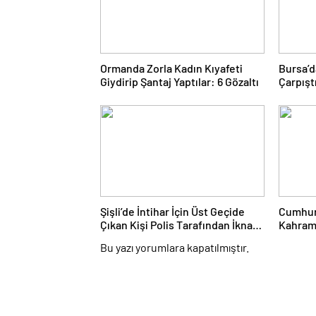
Ormanda Zorla Kadın Kıyafeti
Bursa’d
Giydirip Şantaj Yaptılar: 6 Gözaltı
Çarpıştı
Şişli’de İntihar İçin Üst Geçide
Cumhur
Çıkan Kişi Polis Tarafından İkna
Kahram
Edildi
Saldırı
Bu yazı yorumlara kapatılmıştır.
Kaybede
Etti