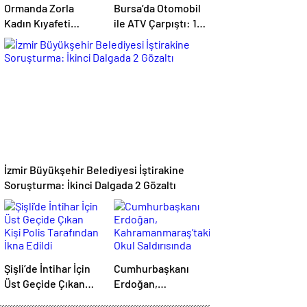
Ormanda Zorla
Bursa’da Otomobil
Kadın Kıyafeti
ile ATV Çarpıştı: 1
Giydirip Şantaj
Ölü
Yaptılar: 6 Gözaltı
İzmir Büyükşehir Belediyesi İştirakine
Soruşturma: İkinci Dalgada 2 Gözaltı
Şişli’de İntihar İçin
Cumhurbaşkanı
Üst Geçide Çıkan
Erdoğan,
Kişi Polis
Kahramanmaraş’taki