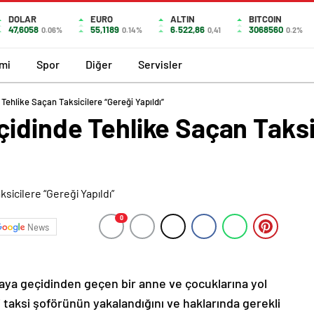
DOLAR
EURO
ALTIN
BITCOIN
47,6058
55,1189
6.522,86
3068560
0.06%
0.14%
0,41
0.2%
mi
Spor
Diğer
Servisler
Tehlike Saçan Taksicilere “Gereği Yapıldı”
idinde Tehlike Saçan Taksi
0
News
 yaya geçidinden geçen bir anne ve çocuklarına yol
 taksi şoförünün yakalandığını ve haklarında gerekli