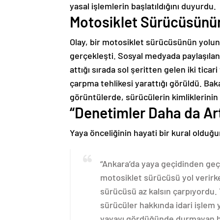
yasal işlemlerin başlatıldığını duyurdu.
Motosiklet Sürücüsünü
Olay, bir motosiklet sürücüsünün yolun
gerçekleşti. Sosyal medyada paylaşılan 
attığı sırada sol şeritten gelen iki tic
çarpma tehlikesi yarattığı görüldü. Baka
görüntülerde, sürücülerin kimliklerinin M
“Denetimler Daha da Ar
Yaya önceliğinin hayati bir kural olduğu
“Ankara’da yaya geçidinden geç
motosiklet sürücüsü yol verirken,
sürücüsü az kalsın çarpıyordu. 
sürücüler hakkında idari işlem 
yayayı gördüğünde durmayan her 