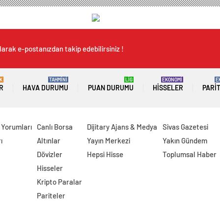
arak e-postanızdan takip edebilirsiniz !
K
TAHMİNİ
LİG
EKONOMİ
E
R
HAVA DURUMU
PUAN DURUMU
HISSELER
PARI
 Yorumları
Canlı Borsa
Dijitary Ajans & Medya
Sivas Gazetesi
ı
Altınlar
Yayın Merkezi
Yakın Gündem
Dövizler
Hepsi Hisse
Toplumsal Haber
Hisseler
Kripto Paralar
Pariteler