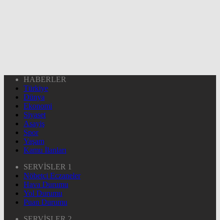
HABERLER
Türkiye
Dünya
Ekonomi
Siyaset
Asayiş
Spor
Yaşam
Kamu İlanları
SERVİSLER 1
Nöbetçi Eczaneler
Hava Durumu
Yol Durumu
Puan Durumu
SERVİSLER 2