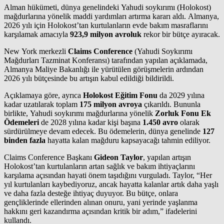
Alman hükümeti, dünya genelindeki Yahudi soykırımı (Holokost)
mağdurlarına yönelik maddi yardımları artırma kararı aldı. Almanya,
2026 yılı için Holokost’tan kurtulanların evde bakım masraflarını
karşılamak amacıyla
923,9 milyon avroluk
rekor bir bütçe ayıracak.
New York merkezli
Claims Conference
(Yahudi Soykırımı
Mağdurları Tazminat Konferansı) tarafından yapılan açıklamada,
Almanya Maliye Bakanlığı ile yürütülen görüşmelerin ardından
2026 yılı bütçesinde bu artışın kabul edildiği bildirildi.
Açıklamaya göre, ayrıca
Holokost Eğitim Fonu
da 2029 yılına
kadar uzatılarak toplam
175 milyon avroya
çıkarıldı. Bununla
birlikte, Yahudi soykırımı mağdurlarına yönelik
Zorluk Fonu Ek
Ödemeleri
de 2028 yılına kadar kişi başına
1.450 avro
olarak
sürdürülmeye devam edecek. Bu ödemelerin, dünya genelinde
127
binden fazla
hayatta kalan mağduru kapsayacağı tahmin ediliyor.
Claims Conference Başkanı
Gideon Taylor
, yapılan artışın
Holokost’tan kurtulanların artan sağlık ve bakım ihtiyaçlarını
karşılama açısından hayati önem taşıdığını vurguladı. Taylor, “Her
yıl kurtulanları kaybediyoruz, ancak hayatta kalanlar artık daha yaşlı
ve daha fazla desteğe ihtiyaç duyuyor. Bu bütçe, onlara
gençliklerinde ellerinden alınan onuru, yani yerinde yaşlanma
hakkını geri kazandırma açısından kritik bir adım,” ifadelerini
kullandı.