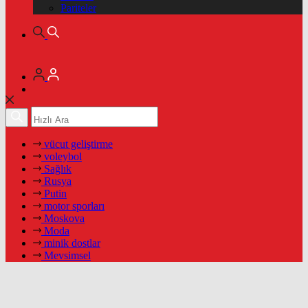
Pariteler
vücut geliştirme
voleybol
Sağlık
Rusya
Putin
motor sporları
Moskova
Moda
minik dostlar
Mevsimsel