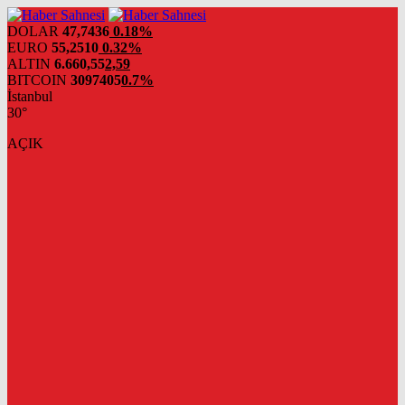
DOLAR
47,7436
0.18%
EURO
55,2510
0.32%
ALTIN
6.660,55
2,59
BITCOIN
3097405
0.7%
İstanbul
30°
AÇIK