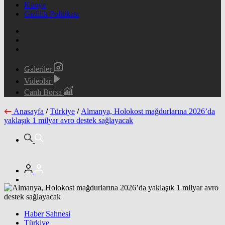
Künye
Gizlilik Politikası
Galeriler
Videolar
Canlı Borsa
Anasayfa
/
Türkiye
/
Almanya, Holokost mağdurlarına 2026’da
yaklaşık 1 milyar avro destek sağlayacak
Haber Sahnesi
Türkiye