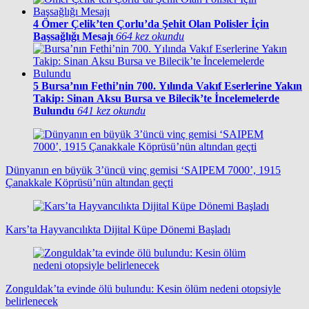
4
Ömer Çelik’ten Çorlu’da Şehit Olan Polisler İçin
Başsağlığı Mesajı
664 kez okundu
5
Bursa’nın Fethi’nin 700. Yılında Vakıf Eserlerine Yakın
Takip: Sinan Aksu Bursa ve Bilecik’te İncelemelerde
Bulundu
641 kez okundu
Dünyanın en büyük 3’üncü vinç gemisi ‘SAIPEM 7000’, 1915
Çanakkale Köprüsü’nün altından geçti
Kars’ta Hayvancılıkta Dijital Küpe Dönemi Başladı
Zonguldak’ta evinde ölü bulundu: Kesin ölüm nedeni otopsiyle
belirlenecek