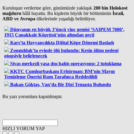
Kuruluşun verilerine göre, günümüzde yaklaşık
200 bin Holokost
mağduru
hâlâ hayatta. Bu kişilerin büyük bir bölümünün
İsrail,
ABD ve Avrupa
ülkelerinde yaşadığı belirtiliyor.
Dünyanın en büyük 3’üncü vinç gemisi ‘SAIPEM 7000’,
1915 Çanakkale Köprüsü’nün altından geçti
Kars’ta Hayvancılıkta Dijital Küpe Dönemi Başladı
Zonguldak’ta evinde ölü bulundu: Kesin ölüm nedeni
otopsiyle belirlenecek
Sivas merkezli yasa dışı bahis operasyonu: 2 tutuklama
KKTC Cumhurbaşkanı Erhürman: BM’nin Mayın
Temizleme Önerisi Rum Tarafınca Reddedildi
Bakan Göktaş, Van’da Bir Dizi Temasta Bulundu
Bu yazı yorumlara kapatılmıştır.
HIZLI YORUM YAP