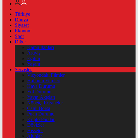
Türkiye
Dünya
Siyaset
Ekonomi
Spor
Diğer
Kamu İlanları
Asayiş
Eğitim
Yaşam
Servisler
Vizyondaki Filmler
Haftanin Filmleri
Hava Durumu
Yol Durumu
Yayın Akışları
Nöbetçi Eczaneler
Canlı Borsa
Puan Durumu
Kripto Paralar
Dövizler
Hisseler
Altınlar