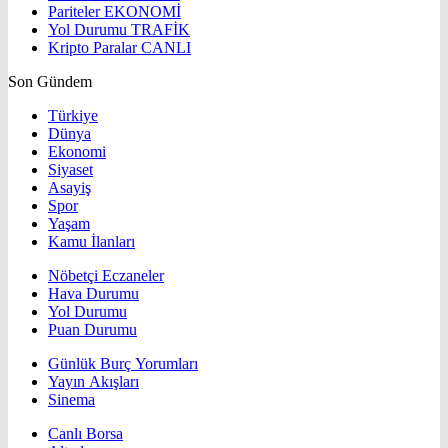
Pariteler
EKONOMİ
Yol Durumu
TRAFİK
Kripto Paralar
CANLI
Son Gündem
Türkiye
Dünya
Ekonomi
Siyaset
Asayiş
Spor
Yaşam
Kamu İlanları
Nöbetçi Eczaneler
Hava Durumu
Yol Durumu
Puan Durumu
Günlük Burç Yorumları
Yayın Akışları
Sinema
Canlı Borsa