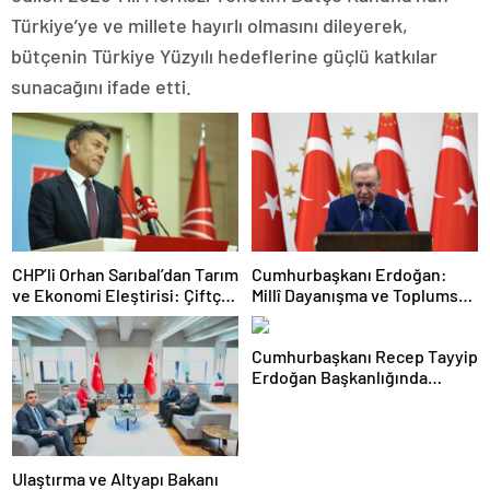
Türkiye’ye ve millete hayırlı olmasını dileyerek,
bütçenin Türkiye Yüzyılı hedeflerine güçlü katkılar
sunacağını ifade etti.
CHP’li Orhan Sarıbal’dan Tarım
Cumhurbaşkanı Erdoğan:
ve Ekonomi Eleştirisi: Çiftçi
Millî Dayanışma ve Toplumsal
Kaderiyle Baş Başa Kaldı
Bütünleşmenin
Güçlendirilmesine Dair Kanun
Cumhurbaşkanı Recep Tayyip
Teklifi Gazi Meclisimizin
Erdoğan Başkanlığında
Takdirine Sunuldu
Toplanan AK Parti MKYK’da
Gündem “Terörsüz Türkiye”
Süreci Oldu
Ulaştırma ve Altyapı Bakanı