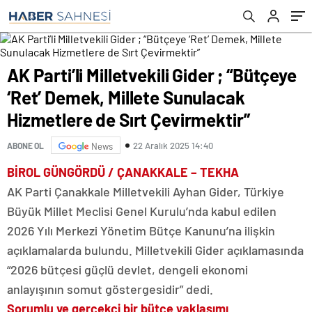
Çevirmektir”
AK Parti’li Milletvekili Gider ; “Bütçeye
‘Ret’ Demek, Millete Sunulacak
Hizmetlere de Sırt Çevirmektir”
22 Aralık 2025 14:40
ABONE OL
News
BİROL GÜNGÖRDÜ / ÇANAKKALE – TEKHA
AK Parti Çanakkale Milletvekili Ayhan Gider, Türkiye
Büyük Millet Meclisi Genel Kurulu’nda kabul edilen
2026 Yılı Merkezi Yönetim Bütçe Kanunu’na ilişkin
açıklamalarda bulundu. Milletvekili Gider açıklamasında
“2026 bütçesi güçlü devlet, dengeli ekonomi
anlayışının somut göstergesidir” dedi.
Sorumlu ve gerçekçi bir bütçe yaklaşımı