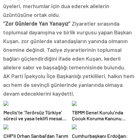
üyeleri, merhumlar için dua ederek ailelerin
üzüntüsüne ortak oldu.
“Zor Günlerde Yan Yanayız”
Ziyaretler sırasında
toplumsal dayanışma ve birlik vurgusu yapan Başkan
Kuşan, zor günlerde vatandaşların yanında olmanın
önemine değindi. Taziye ziyaretlerinin toplumsal
bağları güçlendirdiğini ifade eden Kuşan, kederli
ailelere sabır ve başsağlığı temennisinde bulundu.
AK Parti İpekyolu İlçe Başkanlığı yetkilileri, halkın hem
acı hem de sevinçli günlerinde yanlarında olmaya
devam edeceklerini kaydetti.
Meclis’te ‘Terörsüz Türkiye’
TBMM Genel Kurulu’nda
süreci ve yasa teklifi mesaisi:
Çocuk Koruma Kanunu
Partilerden çarpıcı
teklifinde yeni maddeler
açıklamalar
kabul edildi
CHP’li Orhan Sarıbal’dan Tarım
Cumhurbaşkanı Erdoğan: