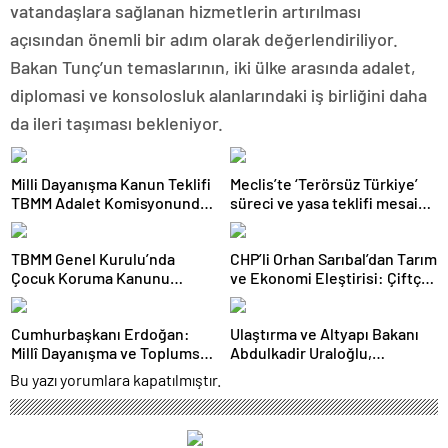
vatandaşlara sağlanan hizmetlerin artırılması
açısından önemli bir adım olarak değerlendiriliyor.
Bakan Tunç’un temaslarının, iki ülke arasında adalet,
diplomasi ve konsolosluk alanlarındaki iş birliğini daha
da ileri taşıması bekleniyor.
Milli Dayanışma Kanun Teklifi
Meclis’te ‘Terörsüz Türkiye’
TBMM Adalet Komisyonunda
süreci ve yasa teklifi mesaisi:
kabul edildi
Partilerden çarpıcı
açıklamalar
TBMM Genel Kurulu’nda
CHP’li Orhan Sarıbal’dan Tarım
Çocuk Koruma Kanunu
ve Ekonomi Eleştirisi: Çiftçi
teklifinde yeni maddeler
Kaderiyle Baş Başa Kaldı
kabul edildi
Cumhurbaşkanı Erdoğan:
Ulaştırma ve Altyapı Bakanı
Millî Dayanışma ve Toplumsal
Abdulkadir Uraloğlu,
Bütünleşmenin
Afyonkarahisar Belediye
Bu yazı yorumlara kapatılmıştır.
Güçlendirilmesine Dair Kanun
Başkanlarıyla Bir Araya Geldi
Teklifi Gazi Meclisimizin
Takdirine Sunuldu